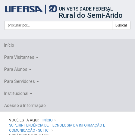
Início
UNIVERSIDADE FEDERAL
do
Rural do Semi-Árido
cabeçalho
do
Campo
Formulário
Buscar
portal
de
da
de
busca
UFERSA
Busca
Início
Para Visitantes
Para Alunos
Para Servidores
Institucional
Acesso à Informação
VOCÊ ESTÁ AQUI:
INÍCIO
SUPERINTENDÊNCIA DE TECNOLOGIA DA INFORMAÇÃO E
COMUNICAÇÃO - SUTIC