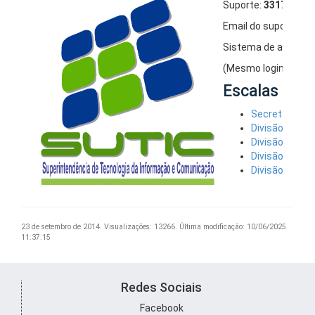
Suporte:
3317 – 821
Email do suporte:
at
Sistema de atendi
(Mesmo login e sen
Escalas e co
Secretaria Ad
Divisão de S
Divisão de In
Divisão de Su
Divisão de Se
23 de setembro de 2014.
Visualizações: 13266.
Última modificação: 10/06/2025
11:37:15
Redes Sociais
Facebook